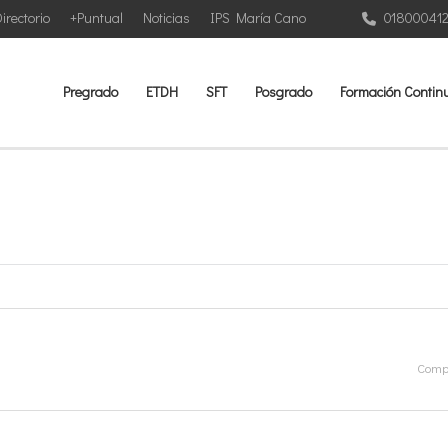
irectorio
+Puntual
Noticias
IPS María Cano
01800041
Pregrado
ETDH
SFT
Posgrado
Formación Contin
Compa