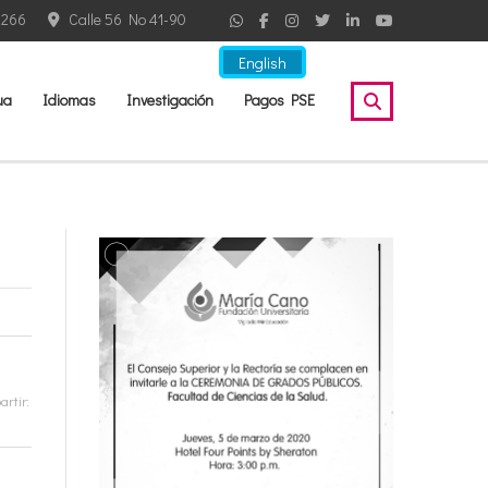
2266
Calle 56 No 41-90
English
ua
Idiomas
Investigación
Pagos PSE
rtir: