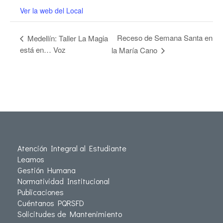
Ver la web del Local
Receso de Semana Santa en
Medellín: Taller La Magia
está en… Voz
la María Cano
Atención Integral al Estudiante
Leamos
Gestión Humana
Normatividad Institucional
Publicaciones
Cuéntanos PQRSFD
Solicitudes de Mantenimiento