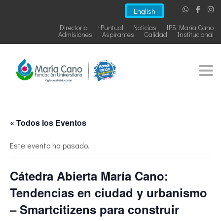
English
Directorio
+Puntual
Noticias
IPS María Cano
Admisiones
Aspirantes
Calidad
Institucional
Togg
« Todos los Eventos
Este evento ha pasado.
Cátedra Abierta María Cano:
Tendencias en ciudad y urbanismo
– Smartcitizens para construir