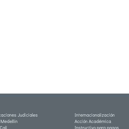
icaciones Judiciales
Internacionalización
Medellín
Acción Académica
Cali
Instructivo para pagos