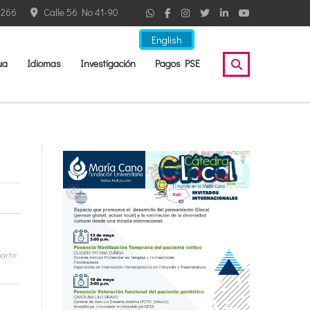
2266
Calle 56 No 41-90
English
ua
Idiomas
Investigación
Pagos PSE
rtir: