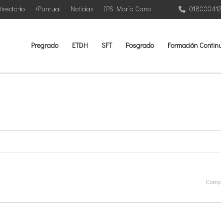
irectorio
+Puntual
Noticias
IPS María Cano
01800041
Pregrado
ETDH
SFT
Posgrado
Formación Contin
Compa