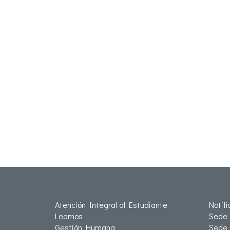
Atención Integral al Estudiante
Notif
Leamos
Sede 
Gestión Humana
Sede 