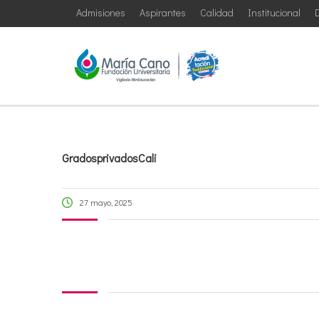
Admisiones
Aspirantes
Calidad
Institucional
D
GradosprivadosCali
27 mayo, 2025