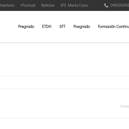
irectorio
+Puntual
Noticias
IPS María Cano
01800041
Pregrado
ETDH
SFT
Posgrado
Formación Contin
Compa