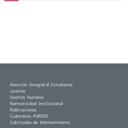
Atención Integral al Estudiante
Leamos
Gestión Humana
Normatividad Institucional
Publicaciones
Cuéntanos PQRSFD
Solicitudes de Mantenimiento