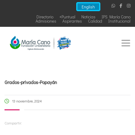
English
Directorio
+Puntual
Noticias
IPS María Cano
Admisiones
Aspirantes
Calidad
Institucional
Togg
Grados-privados-Popayán
13 noviembre, 2024
Compartir: