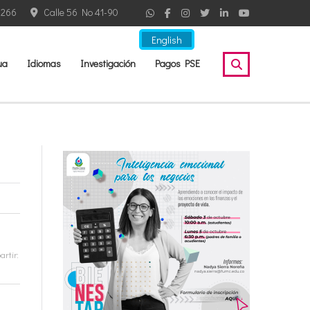
2266
Calle 56 No 41-90
English
ua
Idiomas
Investigación
Pagos PSE
rtir: