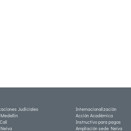
icaciones Judiciales
Internacionalización
Medellín
Acción Académica
Cali
Instructivo para pagos
Neiva
Ampliación sede Neiva