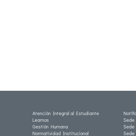
Atención Integral al Estudiante
Notif
Leamos
Sede 
Gestión Humana
Sede 
Normatividad Institucional
Sede 