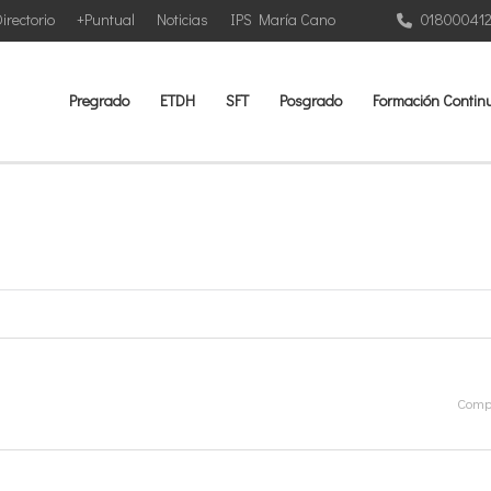
irectorio
+Puntual
Noticias
IPS María Cano
01800041
Pregrado
ETDH
SFT
Posgrado
Formación Contin
Compa