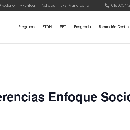
irectorio
+Puntual
Noticias
IPS María Cano
01800041
Pregrado
ETDH
SFT
Posgrado
Formación Contin
erencias Enfoque Soc