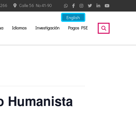
2266
Calle 56 No 41-90
English
ua
Idiomas
Investigación
Pagos PSE
io Humanista