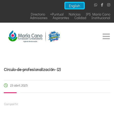
English
Directorio
+Puntual
Noticias
IPS María Cano
Admisiones
Aspirantes
Calidad
Institucional
Togg
Circulo-de-profesionalización- (2)
23 abril, 2025
Compartir: