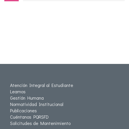
Atención Integral al Estudiante
Leamos
Gestión Humana
Normatividad Institucional
Publicaciones
Cuéntanos PQRSFD
Solicitudes de Mantenimiento