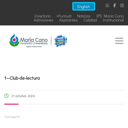
English
Directorio
+Puntual
Noticias
IPS María Cano
Admisiones
Aspirantes
Calidad
Institucional
Togg
1—Club-de-lectura
21 octubre, 2024
Compartir: