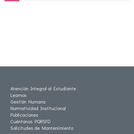
Atención Integral al Estudiante
Leamos
Gestión Humana
Normatividad Institucional
Publicaciones
Cuéntanos PQRSFD
Solicitudes de Mantenimiento