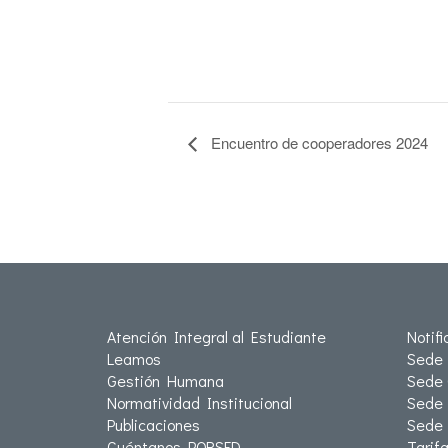
Encuentro de cooperadores 2024
Atención Integral al Estudiante
Notif
Leamos
Sede 
Gestión Humana
Sede 
Normatividad Institucional
Sede 
Publicaciones
Sede
Cuéntanos PQRSFD
Tarif