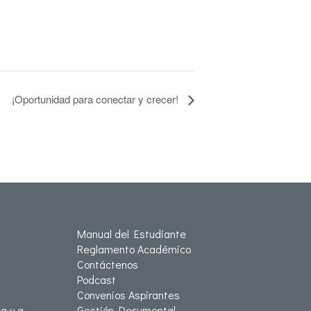
¡Oportunidad para conectar y crecer!
Manual del Estudiante
Reglamento Académico
Contáctenos
Podcast
Convenios Aspirantes
a y a
Gestión Documental