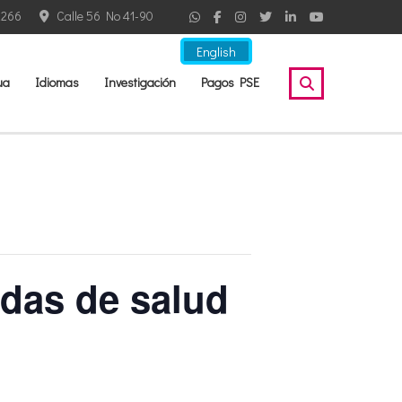
2266
Calle 56 No 41-90
English
ua
Idiomas
Investigación
Pagos PSE
das de salud