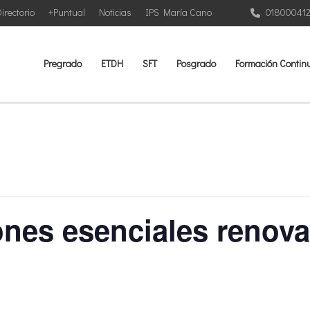
irectorio
+Puntual
Noticias
IPS María Cano
01800041
Pregrado
ETDH
SFT
Posgrado
Formación Contin
nes esenciales renova