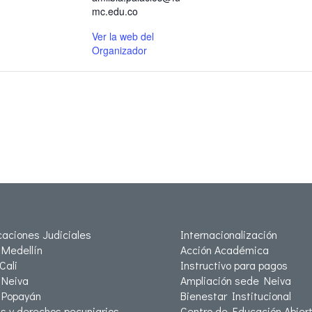
mc.edu.co
Ver la web del
Organizador
icaciones Judiciales
Internacionalización
Medellín
Acción Académica
Cali
Instructivo para pagos
Neiva
Ampliación sede Neiva
 Popayán
Bienestar Institucional
as y derechos pecuniarios
Centro de Educación Abiert