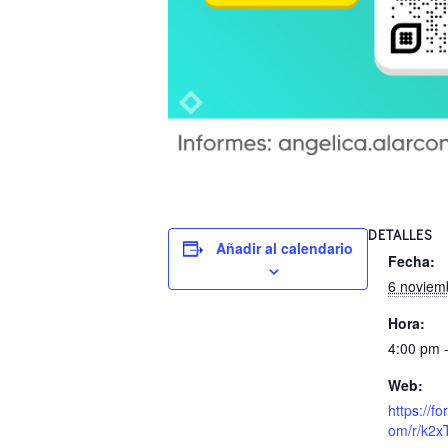
DETALLES
Añadir al calendario
Fecha:
6 noviem
Hora:
4:00 pm 
Web:
https://fo
om/r/k2