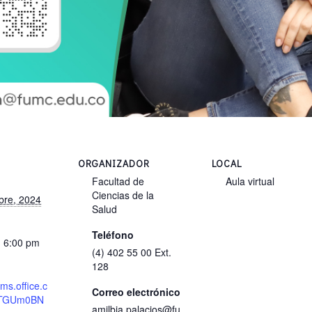
ORGANIZADOR
LOCAL
Facultad de
Aula virtual
Ciencias de la
bre, 2024
Salud
Teléfono
- 6:00 pm
(4) 402 55 00 Ext.
128
rms.office.c
Correo electrónico
xTGUm0BN
amilbia.palacios@fu