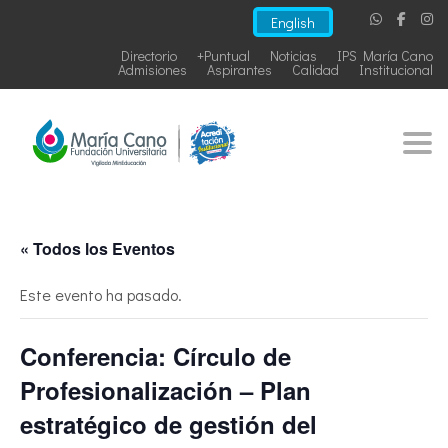
English
Directorio
+Puntual
Noticias
IPS María Cano
Admisiones
Aspirantes
Calidad
Institucional
Togg
« Todos los Eventos
Este evento ha pasado.
Conferencia: Círculo de
Profesionalización – Plan
estratégico de gestión del