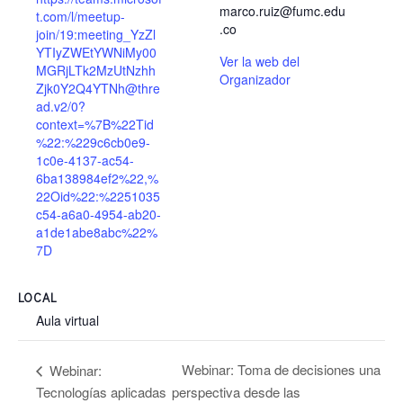
marco.ruiz@fumc.edu
t.com/l/meetup-
.co
join/19:meeting_YzZl
YTIyZWEtYWNiMy00
Ver la web del
MGRjLTk2MzUtNzhh
Organizador
Zjk0Y2Q4YTNh@thre
ad.v2/0?
context=%7B%22Tid
%22:%229c6cb0e9-
1c0e-4137-ac54-
6ba138984ef2%22,%
22Oid%22:%2251035
c54-a6a0-4954-ab20-
a1de1abe8abc%22%
7D
LOCAL
Aula virtual
Webinar: Toma de decisiones una
Webinar:
Tecnologías aplicadas
perspectiva desde las