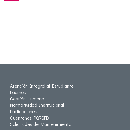
Atención Integral al Estudiante
Leamos
Gestión Humana
Normatividad Institucional
Publicaciones
Cuéntanos PQRSFD
Solicitudes de Mantenimiento