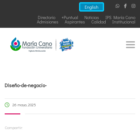
English
Directorio
+Puntual
Noticias
IPS María Cano
Admisiones
Aspirantes
Calidad
Institucional
Togg
Diseño-de-negocio-
26 mayo, 2025
Compartir: