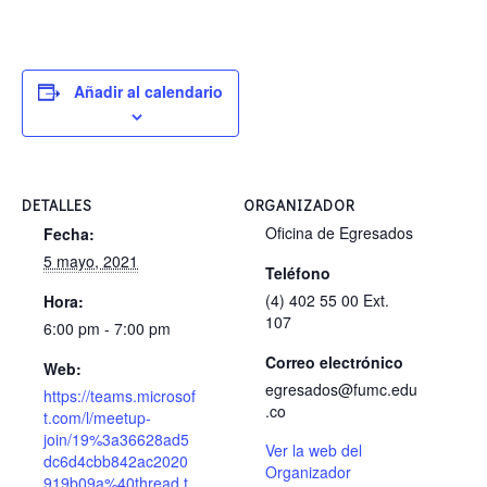
Añadir al calendario
DETALLES
ORGANIZADOR
Oficina de Egresados
Fecha:
5 mayo, 2021
Teléfono
(4) 402 55 00 Ext.
Hora:
107
6:00 pm - 7:00 pm
Correo electrónico
Web:
egresados@fumc.edu
https://teams.microsof
.co
t.com/l/meetup-
join/19%3a36628ad5
Ver la web del
dc6d4cbb842ac2020
Organizador
919b09a%40thread.t