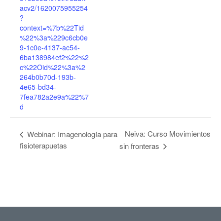
acv2/1620075955254
?
context=%7b%22Tid
%22%3a%229c6cb0e
9-1c0e-4137-ac54-
6ba138984ef2%22%2
c%22Oid%22%3a%2
264b0b70d-193b-
4e65-bd34-
7fea782a2e9a%22%7
d
Neiva: Curso Movimientos
Webinar: Imagenología para
fisioterapuetas
sin fronteras