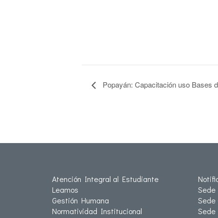
Popayán: Capacitación uso Bases d
Atención Integral al Estudiante
Notif
Leamos
Sede 
Gestión Humana
Sede 
Normatividad Institucional
Sede 