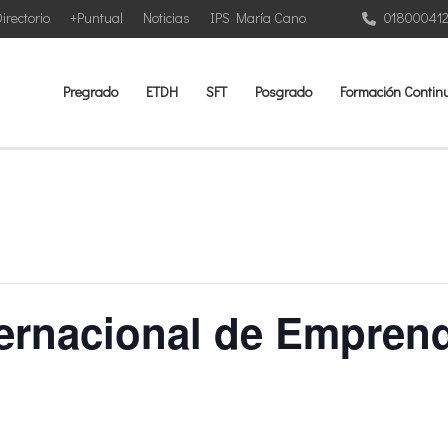
irectorio
+Puntual
Noticias
IPS María Cano
01800041
Pregrado
ETDH
SFT
Posgrado
Formación Contin
ternacional de Empren