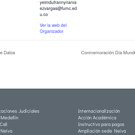
yeimdufrannynarva
ezvargas@fumc.ed
u.co
Ver la web del
Organizador
e Datos
Conmemoración Día Mundial
icaciones Judiciales
Internacionalización
Medellín
Acción Académica
Cali
Instructivo para pagos
Neiva
Ampliación sede Neiva