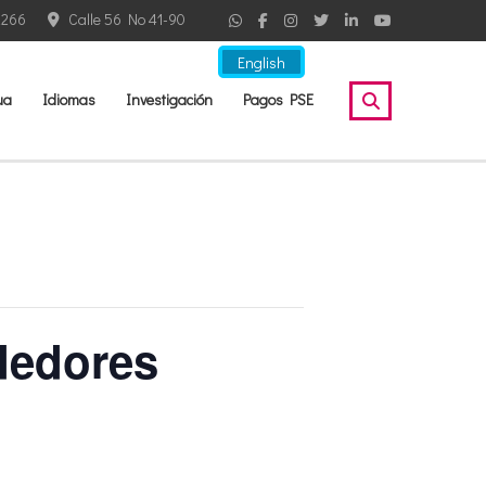
2266
Calle 56 No 41-90
English
ua
Idiomas
Investigación
Pagos PSE
dedores