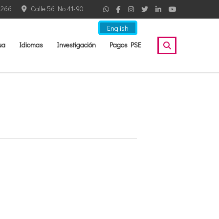
2266
Calle 56 No 41-90
English
ua
Idiomas
Investigación
Pagos PSE