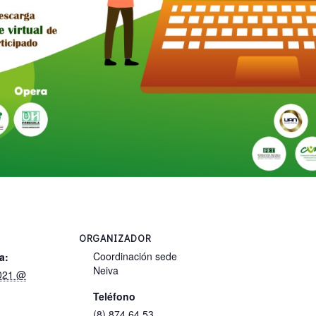
ORGANIZADOR
Coordinación sede
a:
Neiva
2021 @
Teléfono
(8) 874 64 53