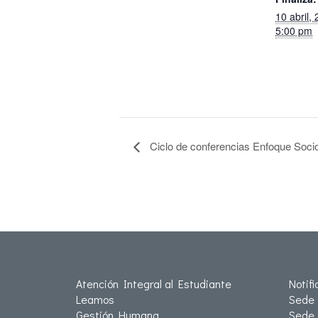
10 abril,
5:00 pm
Ciclo de conferencias Enfoque Soc
Atención Integral al Estudiante
Notif
Leamos
Sede 
Gestión Humana
Sede 