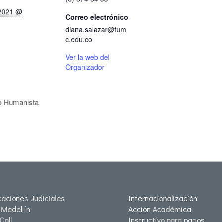
 2021 @
Correo electrónico
diana.salazar@fum
c.edu.co
Ver la web del
Organizador
io Humanista
icaciones Judiciales
Internacionalización
Medellín
Acción Académica
Cali
Instructivo para pagos