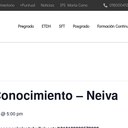
irectorio
+Puntual
Noticias
IPS María Cano
01800041
Pregrado
ETDH
SFT
Posgrado
Formación Contin
Conocimiento – Neiva
1 @ 5:00 pm