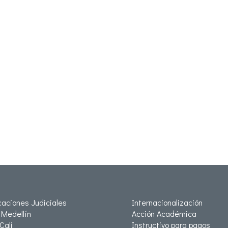
icaciones Judiciales
Internacionalización
Medellín
Acción Académica
Cali
Instructivo para pagos