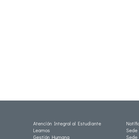
Atención Integral al Estudiante
Notif
Leamos
Sede 
Gestión Humana
Sede 