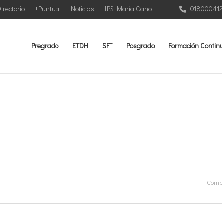
irectorio
+Puntual
Noticias
IPS María Cano
01800041
Pregrado
ETDH
SFT
Posgrado
Formación Contin
Compa