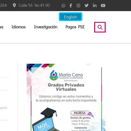
2266
Calle 56 No 41-90
English
ua
Idiomas
Investigación
Pagos PSE
rtir: