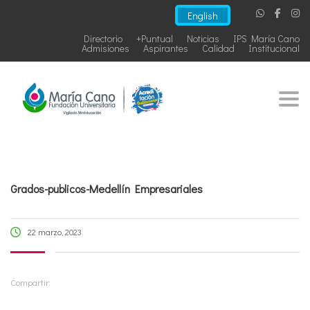
English
Directorio
+Puntual
Noticias
IPS María Cano
Admisiones
Aspirantes
Calidad
Institucional
Togg
Grados-publicos-Medellín Empresariales
22 marzo, 2023
Compartir: