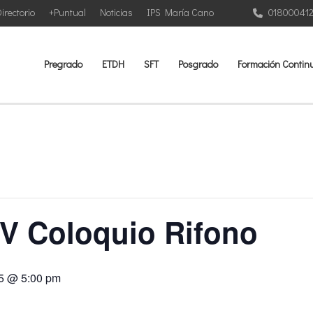
irectorio
+Puntual
Noticias
IPS María Cano
01800041
Pregrado
ETDH
SFT
Posgrado
Formación Contin
IV Coloquio Rifono
5 @ 5:00 pm