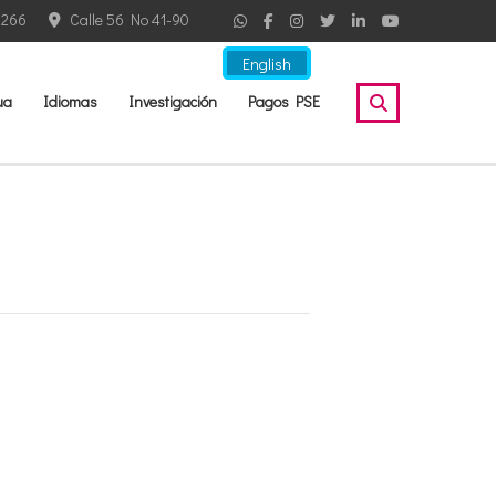
2266
Calle 56 No 41-90
English
ua
Idiomas
Investigación
Pagos PSE