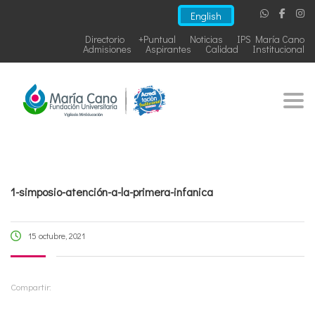
English
Directorio
+Puntual
Noticias
IPS María Cano
Admisiones
Aspirantes
Calidad
Institucional
Togg
1-simposio-atención-a-la-primera-infanica
15 octubre, 2021
Compartir: