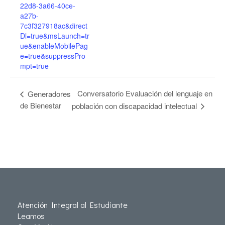
22d8-3a66-40ce-
a27b-
7c3f327918ac&direct
Dl=true&msLaunch=tr
ue&enableMobilePag
e=true&suppressPro
mpt=true
Conversatorio Evaluación del lenguaje en
Generadores
de Bienestar
población con discapacidad intelectual
Atención Integral al Estudiante
Leamos