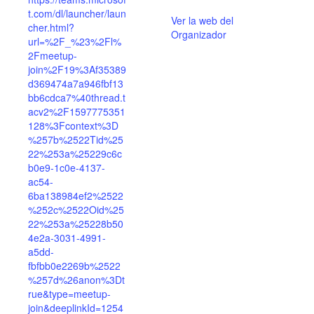
t.com/dl/launcher/laun
Ver la web del
cher.html?
Organizador
url=%2F_%23%2Fl%
2Fmeetup-
join%2F19%3Af35389
d369474a7a946fbf13
bb6cdca7%40thread.t
acv2%2F1597775351
128%3Fcontext%3D
%257b%2522Tid%25
22%253a%25229c6c
b0e9-1c0e-4137-
ac54-
6ba138984ef2%2522
%252c%2522Oid%25
22%253a%25228b50
4e2a-3031-4991-
a5dd-
fbfbb0e2269b%2522
%257d%26anon%3Dt
rue&type=meetup-
join&deeplinkId=1254