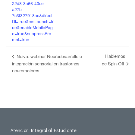
22d8-3a66-40ce-
a27b-
7c3f327918ac&direct
Dl=true&msLaunch=tr
ue&enableMobilePag
e=true&suppressPro
mpt=true
Hablemos
Neiva: webinar Neurodesarrollo e
integración sensorial en trastornos
de Spin-Off
neuromotores
Atención Integral al Estudiante