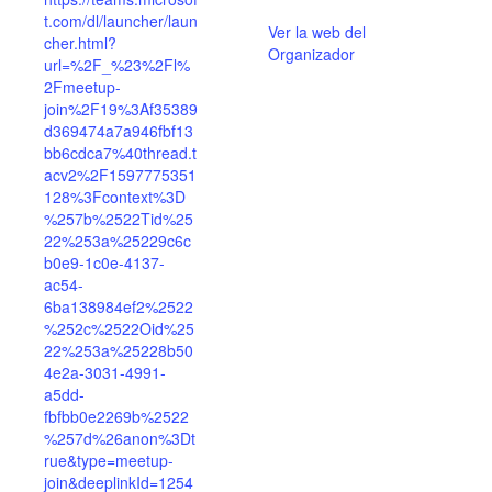
t.com/dl/launcher/laun
Ver la web del
cher.html?
Organizador
url=%2F_%23%2Fl%
2Fmeetup-
join%2F19%3Af35389
d369474a7a946fbf13
bb6cdca7%40thread.t
acv2%2F1597775351
128%3Fcontext%3D
%257b%2522Tid%25
22%253a%25229c6c
b0e9-1c0e-4137-
ac54-
6ba138984ef2%2522
%252c%2522Oid%25
22%253a%25228b50
4e2a-3031-4991-
a5dd-
fbfbb0e2269b%2522
%257d%26anon%3Dt
rue&type=meetup-
join&deeplinkId=1254