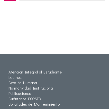
Atención Integral al Estudiante
Leamos
Gestión Humana
Normatividad Institucional
Publicaciones
Cuéntanos PQRSFD
Solicitudes de Mantenimiento