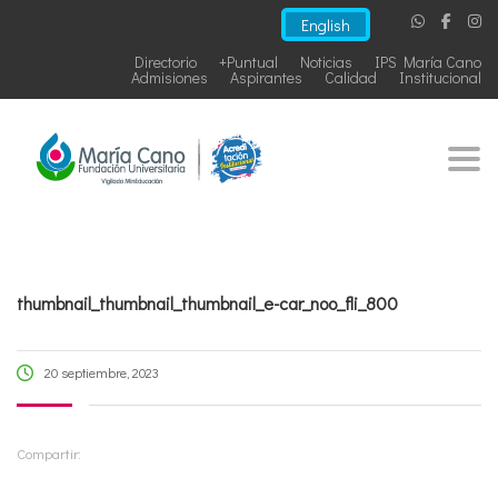
English
Directorio
+Puntual
Noticias
IPS María Cano
Admisiones
Aspirantes
Calidad
Institucional
Togg
thumbnail_thumbnail_thumbnail_e-car_noo_fli_800
20 septiembre, 2023
Compartir: