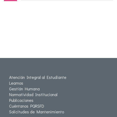
Atención Integral al Estudiante
Leamos
Gestión Humana
Normatividad Institucional
Publicaciones
Cuéntanos PQRSFD
Solicitudes de Mantenimiento