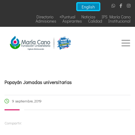
English
Directorio
+Puntual
Noticias
IPS María Cano
Admisiones
Aspirantes
Calidad
Institucional
Togg
Popayán Jornadas universitarias
9 septiembre, 2019
Compartir: