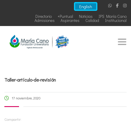
English
Directorio
+Puntual
Noticias
IPS María Cano
Admisiones
Aspirantes
Calidad
Institucional
Togg
Taller-artículo-de-revisión
17 noviembre, 2020
Compartir: