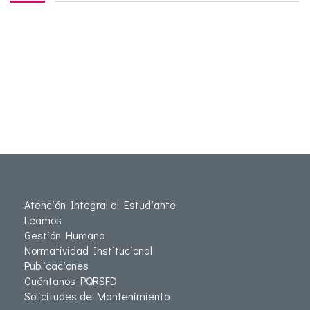
Atención Integral al Estudiante
Leamos
Gestión Humana
Normatividad Institucional
Publicaciones
Cuéntanos PQRSFD
Solicitudes de Mantenimiento