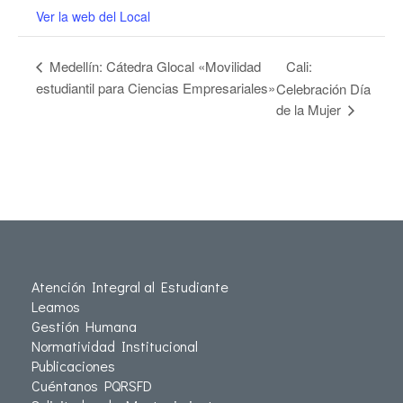
Ver la web del Local
Cali:
Medellín: Cátedra Glocal «Movilidad
estudiantil para Ciencias Empresariales»
Celebración Día
de la Mujer
Atención Integral al Estudiante
Leamos
Gestión Humana
Normatividad Institucional
Publicaciones
Cuéntanos PQRSFD