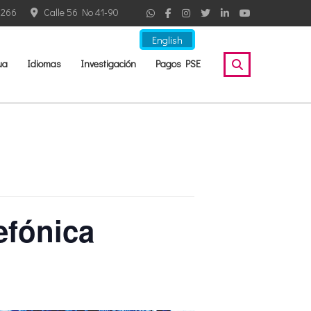
2266
Calle 56 No 41-90
English
ua
Idiomas
Investigación
Pagos PSE
efónica