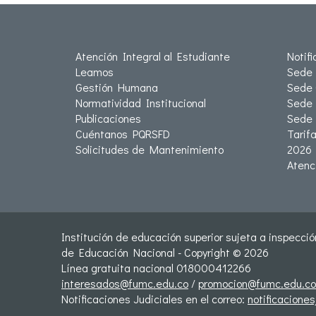
Atención Integral al Estudiante
Notif
Leamos
Sede 
Gestión Humana
Sede 
Normatividad Institucional
Sede 
Publicaciones
Sede
Cuéntanos PQRSFD
Tarif
Solicitudes de Mantenimiento
2026
Atenc
Institución de educación superior sujeta a inspección
de Educación Nacional - Copyright © 2026
Línea gratuita nacional 018000412266
interesados@fumc.edu.co
/
promocion@fumc.edu.co
Notificaciones Judiciales en el correo:
notificacione