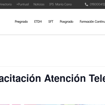
irectorio
+Puntual
Noticias
IPS María Cano
01800041
Pregrado
ETDH
SFT
Posgrado
Formación Contin
acitación Atención Tel