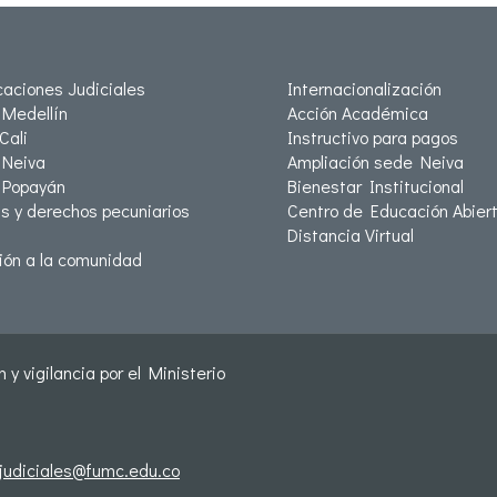
icaciones Judiciales
Internacionalización
Medellín
Acción Académica
Cali
Instructivo para pagos
Neiva
Ampliación sede Neiva
 Popayán
Bienestar Institucional
as y derechos pecuniarios
Centro de Educación Abiert
Distancia Virtual
ión a la comunidad
 y vigilancia por el Ministerio
sjudiciales@fumc.edu.co