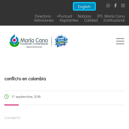
English
Directorio
+Puntual
Noticias
IPS María Cano
Admisiones
Aspirantes
Calidad
Institucional
Togg
conflicto en colombia
17 septiembre, 2018
Compartir: