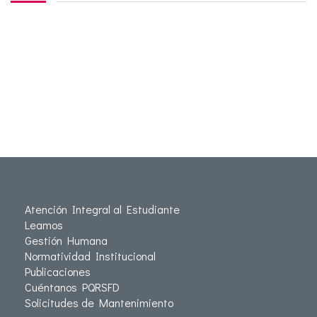
Atención Integral al Estudiante
Leamos
Gestión Humana
Normatividad Institucional
Publicaciones
Cuéntanos PQRSFD
Solicitudes de Mantenimiento