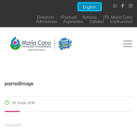
English
Directorio
+Puntual
Noticias
IPS María Cano
Admisiones
Aspirantes
Calidad
Institucional
Togg
pastedImage
29 mayo, 2018
Compartir: