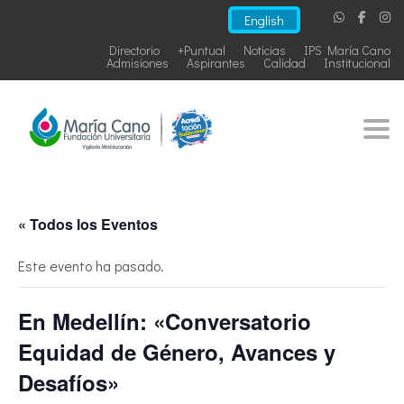
English
Directorio
+Puntual
Noticias
IPS María Cano
Admisiones
Aspirantes
Calidad
Institucional
Togg
« Todos los Eventos
Este evento ha pasado.
En Medellín: «Conversatorio
Equidad de Género, Avances y
Desafíos»