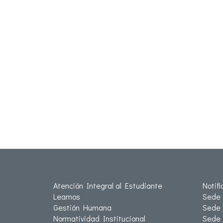
Atención Integral al Estudiante
Notif
Leamos
Sede 
Gestión Humana
Sede 
Normatividad Institucional
Sede 