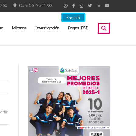
2266
Calle 56 No 41-90
English
ua
Idiomas
Investigación
Pagos PSE
rtir: