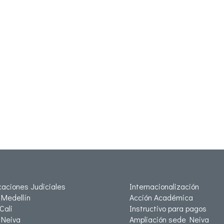
icaciones Judiciales
Internacionalización
Medellín
Acción Académica
Cali
Instructivo para pagos
Neiva
Ampliación sede Neiva