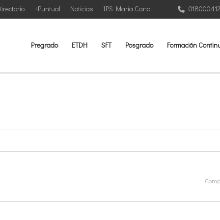
irectorio
+Puntual
Noticias
IPS María Cano
01800041
Pregrado
ETDH
SFT
Posgrado
Formación Contin
Compa