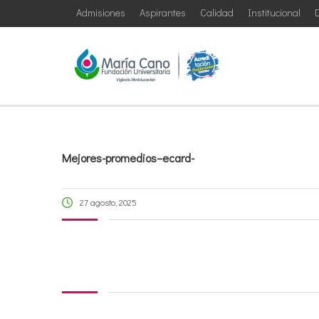
Admisiones
Aspirantes
Calidad
Institucional
D
Mejores-promedios–ecard-
27 agosto, 2025