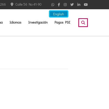
2266
Calle 56 No 41-90
English
ua
Idiomas
Investigación
Pagos PSE