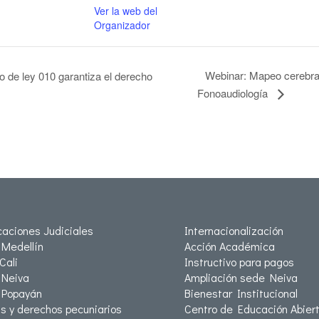
Ver la web del
Organizador
Webinar: Mapeo cerebral
 de ley 010 garantiza el derecho
Fonoaudiología
icaciones Judiciales
Internacionalización
Medellín
Acción Académica
Cali
Instructivo para pagos
Neiva
Ampliación sede Neiva
 Popayán
Bienestar Institucional
as y derechos pecuniarios
Centro de Educación Abiert