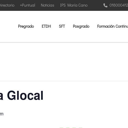
irectorio
+Puntual
Noticias
IPS María Cano
01800041
Pregrado
ETDH
SFT
Posgrado
Formación Contin
a Glocal
pm