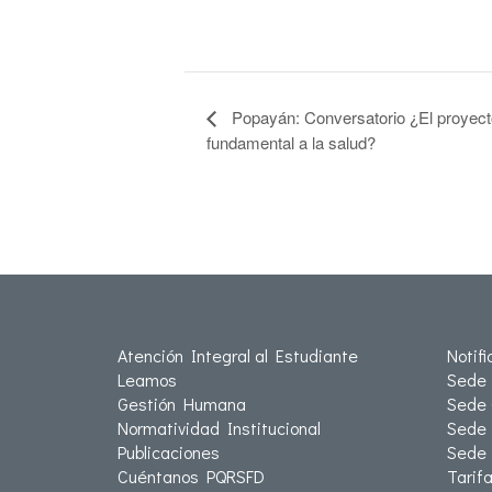
Popayán: Conversatorio ¿El proyecto
fundamental a la salud?
Atención Integral al Estudiante
Notif
Leamos
Sede 
Gestión Humana
Sede 
Normatividad Institucional
Sede 
Publicaciones
Sede
Cuéntanos PQRSFD
Tarif