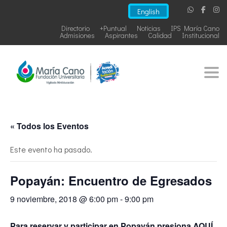
English
Directorio
+Puntual
Noticias
IPS María Cano
Admisiones
Aspirantes
Calidad
Institucional
Togg
« Todos los Eventos
Este evento ha pasado.
Popayán: Encuentro de Egresados
9 noviembre, 2018 @ 6:00 pm
-
9:00 pm
Para reservar y participar en Popayán presiona AQUÍ