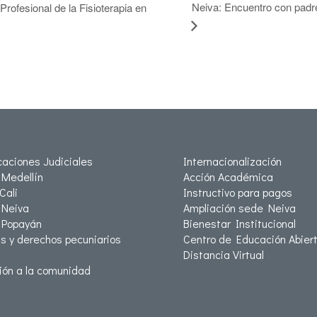
Neiva: Encuentro con padre
rofesional de la Fisioterapia en
icaciones Judiciales
Internacionalización
Medellín
Acción Académica
Cali
Instructivo para pagos
Neiva
Ampliación sede Neiva
 Popayán
Bienestar Institucional
as y derechos pecuniarios
Centro de Educación Abiert
Distancia Virtual
ión a la comunidad