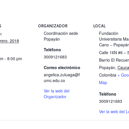
S
ORGANIZADOR
LOCAL
Coordinación sede
Fundación
:
Popayán
Universitaria Ma
rero, 2018
Cano – Popayá
Teléfono
Calle 16N #6 – 
3009121683
pm - 8:00 pm
Barrio El Recue
Correo electrónico
Popayán
,
Cauc
angelica.zuluaga@f
Colombia
+ Goo
umc.edu.co
Map
Ver la web del
Teléfono
Organizador
3009121683
Ver la web del L