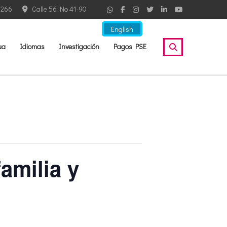
2266
Calle 56 No 41-90
English
ua
Idiomas
Investigación
Pagos PSE
amilia y