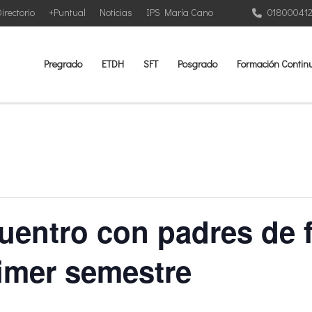
irectorio
+Puntual
Noticias
IPS María Cano
01800041
Pregrado
ETDH
SFT
Posgrado
Formación Contin
entro con padres de f
imer semestre