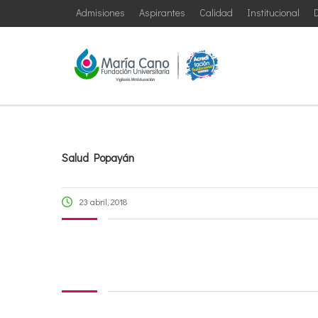
Admisiones
Aspirantes
Calidad
Institucional
D
Salud Popayán
23 abril, 2018