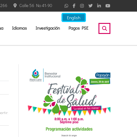
2266
Calle 56 No 41-90
English
ua
Idiomas
Investigación
Pagos PSE
rtir: