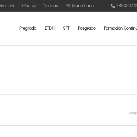
irectorio
+Puntual
Noticias
IPS María Cano
01800041
Pregrado
ETDH
SFT
Posgrado
Formación Contin
Compa