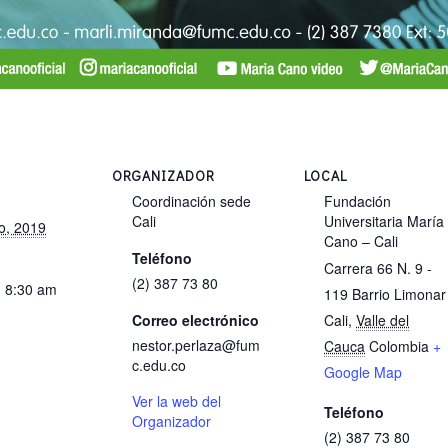
ORGANIZADOR
LOCAL
Coordinación sede
Fundación
Cali
Universitaria María
o, 2019
Cano – Cali
Teléfono
Carrera 66 N. 9 -
(2) 387 73 80
- 8:30 am
119 Barrio Limonar
Correo electrónico
Cali
,
Valle del
nestor.perlaza@fum
Cauca
Colombia
+
c.edu.co
Google Map
Ver la web del
Teléfono
Organizador
(2) 387 73 80