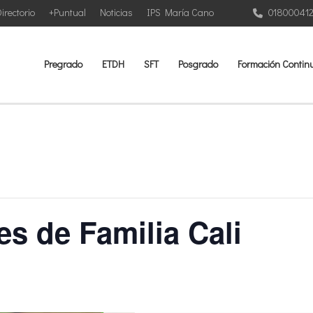
irectorio
+Puntual
Noticias
IPS María Cano
01800041
Pregrado
ETDH
SFT
Posgrado
Formación Contin
s de Familia Cali