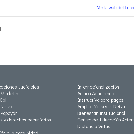
Ver la web del Loca
I
icaciones Judiciales
Internacionalización
Medellín
Acción Académica
Cali
Instructivo para pagos
Neiva
Ampliación sede Neiva
 Popayán
Bienestar Institucional
as y derechos pecuniarios
Centro de Educación Abiert
Distancia Virtual
ión a la comunidad