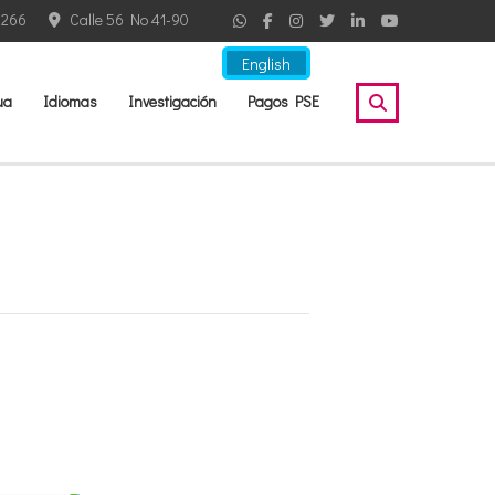
2266
Calle 56 No 41-90
English
ua
Idiomas
Investigación
Pagos PSE