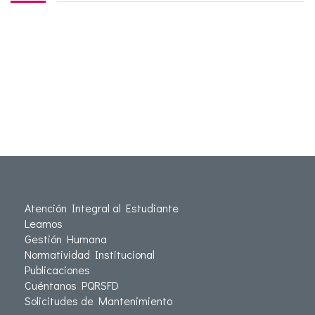
Atención Integral al Estudiante
Leamos
Gestión Humana
Normatividad Institucional
Publicaciones
Cuéntanos PQRSFD
Solicitudes de Mantenimiento