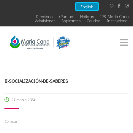
English
Directorio
+Puntual
Noticias
IPS María Cano
Admisiones
Aspirantes
Calidad
Institucional
Togg
II-SOCIALIZACIÓN-DE-SABERES
27 marzo, 2023
Compartir: