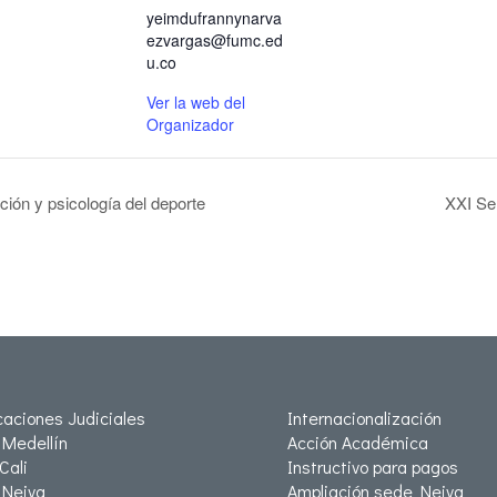
yeimdufrannynarva
ezvargas@fumc.ed
u.co
Ver la web del
Organizador
ión y psicología del deporte
XXI Se
icaciones Judiciales
Internacionalización
Medellín
Acción Académica
Cali
Instructivo para pagos
Neiva
Ampliación sede Neiva