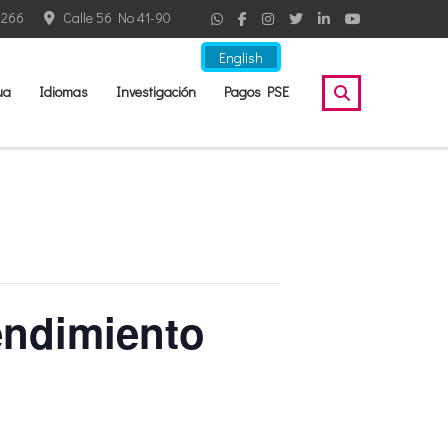
2266
Calle 56 No 41-90
English
ua
Idiomas
Investigación
Pagos PSE
endimiento