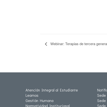
Webinar: Terapias de tercera generac
Atención Integral al Estudiante
Notif
Leamos
Sede 
Gestión Humana
Sede 
Normatividad Institucional
Sede 