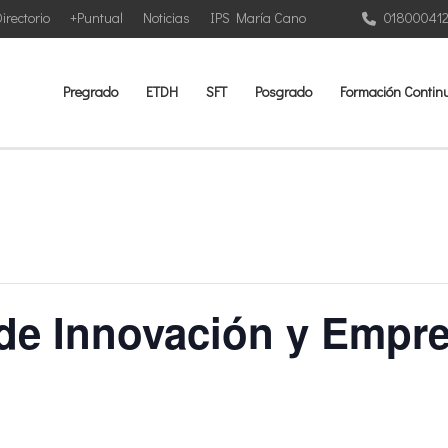
irectorio
+Puntual
Noticias
IPS María Cano
01800041
Pregrado
ETDH
SFT
Posgrado
Formación Contin
s de Innovación y Empr