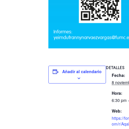
DETALLES
Añadir al calendario
Fecha:
8 noviem
Hora:
6:30 pm 
Web:
https://fo
om/r/Aq