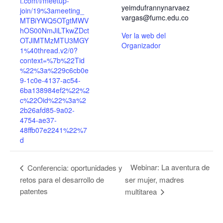
t.com/l/meetup-
yeimdufrannynarvaez
join/19%3ameeting_
vargas@fumc.edu.co
MTBiYWQ5OTgtMWV
hOS00NmJiLTkwZDct
Ver la web del
OTJlMTMzMTU3MGY
Organizador
1%40thread.v2/0?
context=%7b%22Tid
%22%3a%229c6cb0e
9-1c0e-4137-ac54-
6ba138984ef2%22%2
c%22Oid%22%3a%2
2b26afd85-9a02-
4754-ae37-
48ffb07e2241%22%7
d
Webinar: La aventura de
Conferencia: oportunidades y
retos para el desarrollo de
ser mujer, madres
patentes
multitarea