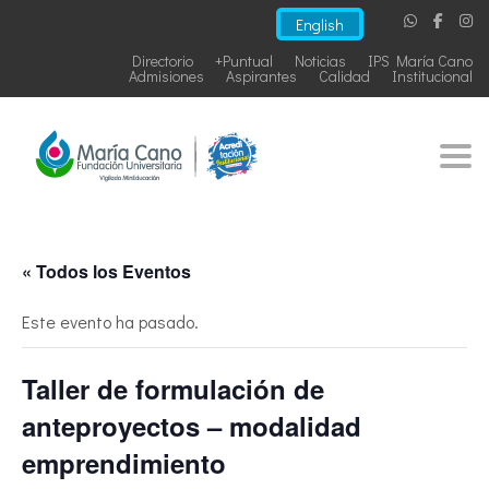
English
Directorio
+Puntual
Noticias
IPS María Cano
Admisiones
Aspirantes
Calidad
Institucional
Togg
« Todos los Eventos
Este evento ha pasado.
Taller de formulación de
anteproyectos – modalidad
emprendimiento