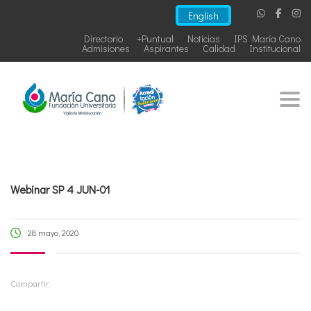
English
Directorio
+Puntual
Noticias
IPS María Cano
Admisiones
Aspirantes
Calidad
Institucional
Togg
Webinar SP 4 JUN-01
28 mayo, 2020
Compartir: