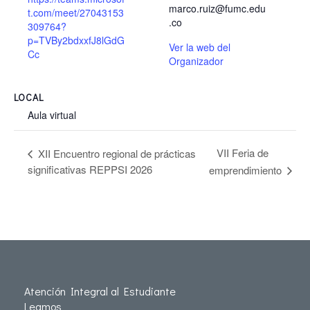
marco.ruiz@fumc.edu
t.com/meet/27043153
.co
309764?
p=TVBy2bdxxfJ8lGdG
Ver la web del
Cc
Organizador
LOCAL
Aula virtual
VII Feria de
XII Encuentro regional de prácticas
significativas REPPSI 2026
emprendimiento
Atención Integral al Estudiante
Leamos