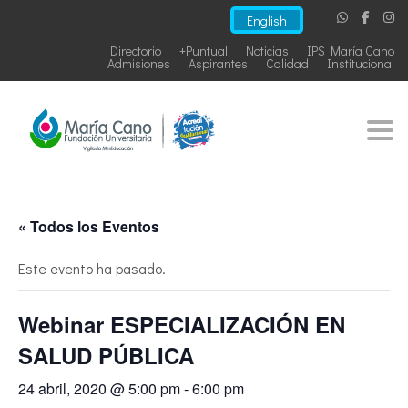
English
Directorio
+Puntual
Noticias
IPS María Cano
Admisiones
Aspirantes
Calidad
Institucional
Togg
« Todos los Eventos
Este evento ha pasado.
Webinar ESPECIALIZACIÓN EN
SALUD PÚBLICA
24 abril, 2020 @ 5:00 pm
-
6:00 pm