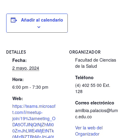
Añadir al calendario
DETALLES
ORGANIZADOR
Facultad de Ciencias
Fecha:
de la Salud
2 mayo, 2024
Teléfono
Hora:
(4) 402 55 00 Ext.
6:00 pm - 7:30 pm
128
Web:
Correo electrónico
https://teams.microsof
amilbia.palacios@fum
t.com/l/meetup-
c.edu.co
join/19%3ameeting_O
DA5OTJlNjQtNjZhMi0
Ver la web del
0ZmJhLWE4MjEtNTk
Organizador
0MzBjZTBhMzJi%40t