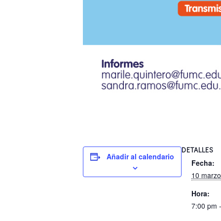
DETALLES
Añadir al calendario
Fecha:
10 marzo
Hora:
7:00 pm 