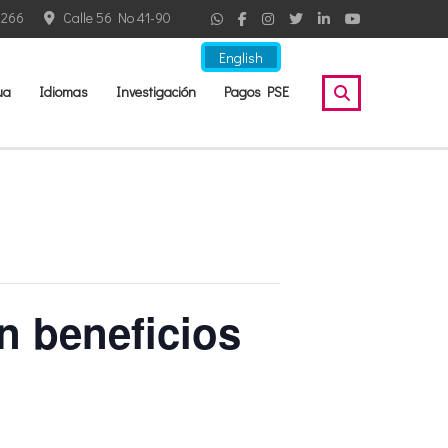
2266
Calle 56 No 41-90
English
ua
Idiomas
Investigación
Pagos PSE
n beneficios