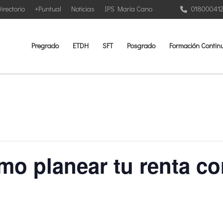
irectorio
+Puntual
Noticias
IPS María Cano
01800041
Pregrado
ETDH
SFT
Posgrado
Formación Contin
o planear tu renta co