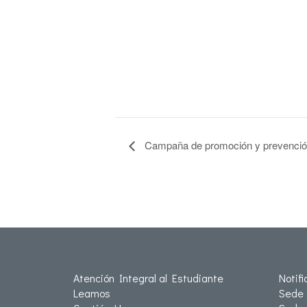
Campaña de promoción y prevención
Atención Integral al Estudiante
Notif
Leamos
Sede 