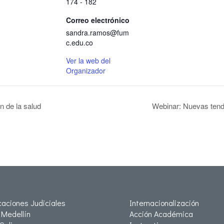
174 - 182
Correo electrónico
sandra.ramos@fum
c.edu.co
Ver la web del
Organizador
 de la salud
Webinar: Nuevas tend
icaciones Judiciales
Internacionalización
Medellín
Acción Académica