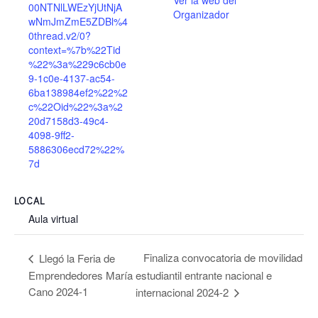
Ver la web del
00NTNlLWEzYjUtNjA
Organizador
wNmJmZmE5ZDBl%4
0thread.v2/0?
context=%7b%22Tid
%22%3a%229c6cb0e
9-1c0e-4137-ac54-
6ba138984ef2%22%2
c%22Oid%22%3a%2
20d7158d3-49c4-
4098-9ff2-
5886306ecd72%22%
7d
LOCAL
Aula virtual
Finaliza convocatoria de movilidad
Llegó la Feria de
Emprendedores María
estudiantil entrante nacional e
Cano 2024-1
internacional 2024-2