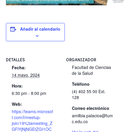
Añadir al calendario
DETALLES
ORGANIZADOR
Facultad de Ciencias
Fecha:
de la Salud
14 mayo, 2024
Teléfono
Hora:
(4) 402 55 00 Ext.
6:30 pm - 8:00 pm
128
Web:
Correo electrónico
https://teams.microsof
amilbia.palacios@fum
t.com/l/meetup-
c.edu.co
join/19%3ameeting_Z
GFlYjNjNGEtZGI1OC