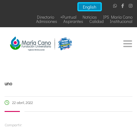
English
Directorio
+Puntual
Noticias
IPS María Cano
Admisiones
Aspirantes
Calidad
Institucional
Togg
uno
22 abril, 2022
Compartir: