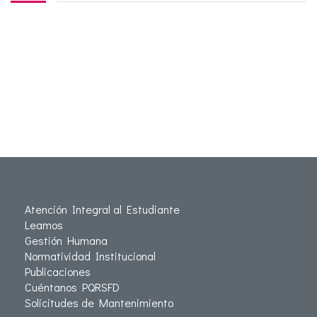
Atención Integral al Estudiante
Leamos
Gestión Humana
Normatividad Institucional
Publicaciones
Cuéntanos PQRSFD
Solicitudes de Mantenimiento