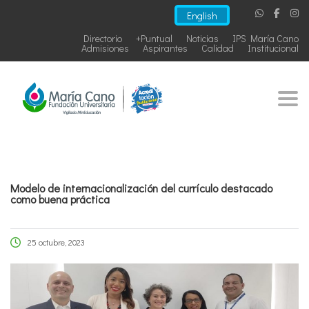
English
Directorio
+Puntual
Noticias
IPS María Cano
Admisiones
Aspirantes
Calidad
Institucional
Togg
Modelo de internacionalización del currículo destacado
como buena práctica
25 octubre, 2023