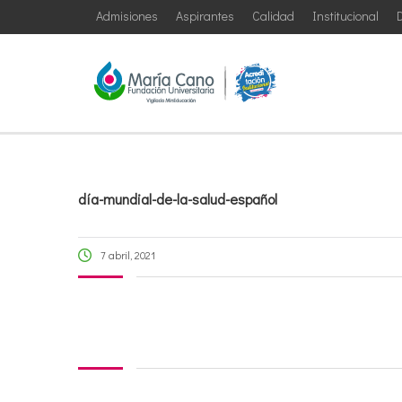
Admisiones
Aspirantes
Calidad
Institucional
D
día-mundial-de-la-salud-español
7 abril, 2021