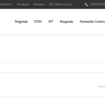
irectorio
+Puntual
Noticias
IPS María Cano
01800041
Pregrado
ETDH
SFT
Posgrado
Formación Contin
Compa