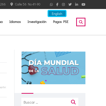
2266
Calle 56 No 41-90
English
ua
Idiomas
Investigación
Pagos PSE
rtir:
Buscar: