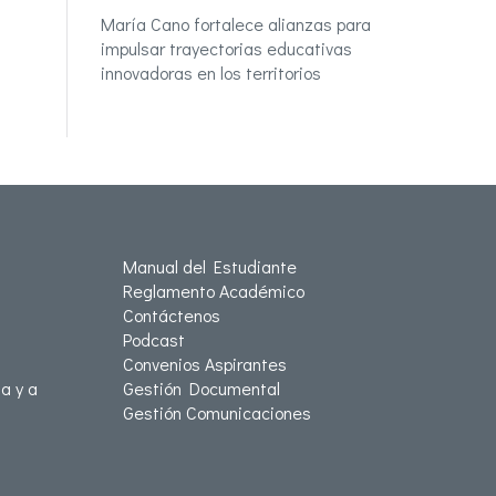
María Cano fortalece alianzas para
impulsar trayectorias educativas
innovadoras en los territorios
Manual del Estudiante
Reglamento Académico
Contáctenos
Podcast
Convenios Aspirantes
a y a
Gestión Documental
Gestión Comunicaciones