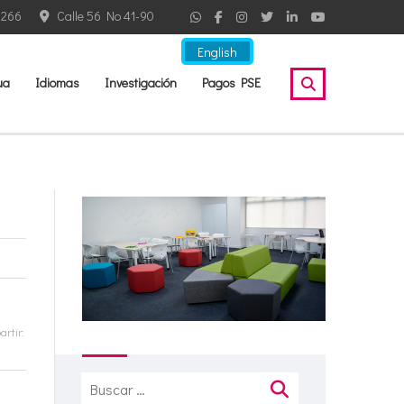
2266
Calle 56 No 41-90
English
ua
Idiomas
Investigación
Pagos PSE
rtir:
Buscar: