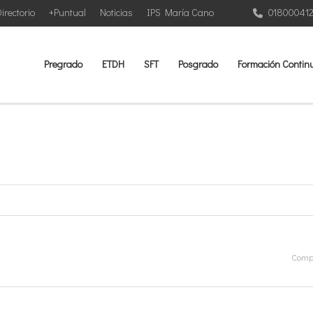
irectorio
+Puntual
Noticias
IPS María Cano
01800041
Pregrado
ETDH
SFT
Posgrado
Formación Contin
Compa