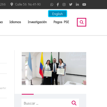
2266
Calle 56 No 41-90
English
ua
Idiomas
Investigación
Pagos PSE
rtir:
Buscar: