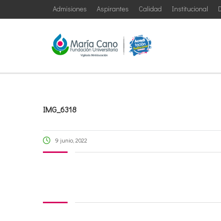
Admisiones
Aspirantes
Calidad
Institucional
D
IMG_6318
9 junio, 2022