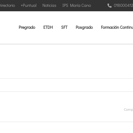
irectorio
+Puntual
Noticias
IPS María Cano
01800041
Pregrado
ETDH
SFT
Posgrado
Formación Contin
Compa