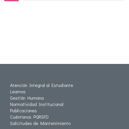
Atención Integral al Estudiante
Leamos
Gestión Humana
Normatividad Institucional
Publicaciones
Cuéntanos PQRSFD
Solicitudes de Mantenimiento