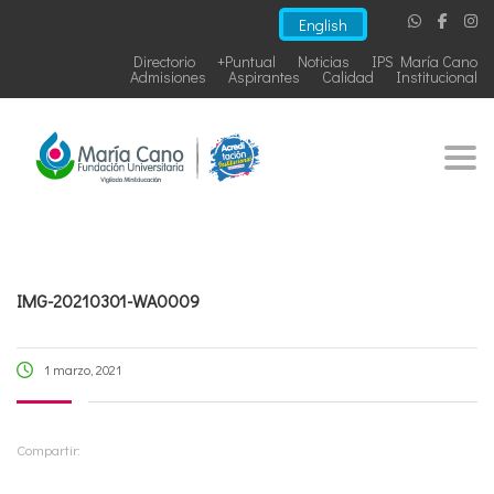
English
Directorio
+Puntual
Noticias
IPS María Cano
Admisiones
Aspirantes
Calidad
Institucional
Togg
IMG-20210301-WA0009
1 marzo, 2021
Compartir: